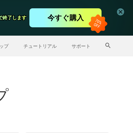
コーダー
今すぐ購入
日で終了します
日で終了します
ップ
>>
その他の製品
ップ
チュートリアル
サポート
プ