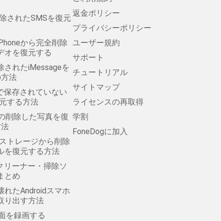
返金ポリシー
ら削除されたSMSを復元
プライバシーポリシー
Phoneから完全削除
ユーザー規約
デオを復元する
サポート
除されたiMessageを
チュートリアル
の方法
サイトマップ
Padで保存されていない
復元する方法
ライセンスの再取得
ォトの削除した写真を復
学割
方法
FoneDogに加入
の内部ストレージから削除
ルを復元する方法
のクリーナー・掃除ソ
まとめ
れたAndroidスマホ
取り出す方法
で画面を録画する