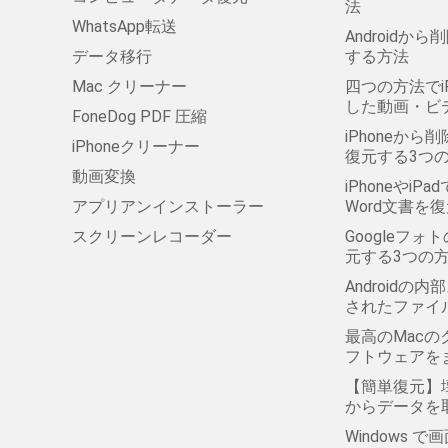
法
WhatsApp転送
Androidか
データ移行
する方法
Mac クリーナー
四つの方法でi
した動画・ビ
FoneDog PDF 圧縮
iPhoneから削
iPhoneクリーナー
復元する3つ
動画変換
iPhoneやi
アプリアンインストーラー
Word文書を
スクリーンレコーダー
Googleフ
元する3つの
Android
されたファイ
最高のMac
フトウェアを
【簡単復元】壊
からデータを
Windows 