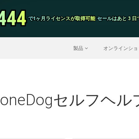
444
444
スクリーンレ
で1ヶ月ライセンスが取得可能
で1ヶ月ライセンスが取得可能
セールはあと 3 
セールはあと 3 
削除されたデータを復元する
>>
IPhoneのバックア
製品
オンラインショ
FoneDogセルフヘル