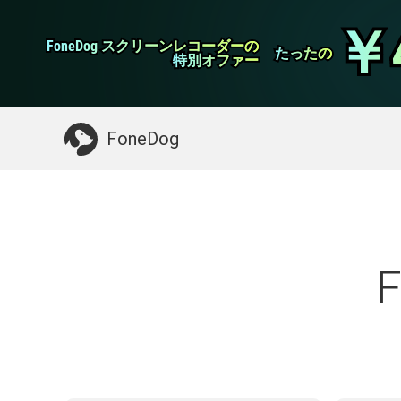
WhatsApp転送
￥
￥
FoneDog スクリーンレコーダーの
FoneDog スクリーンレコーダーの
iPhoneクリーナー
たったの
たったの
特別オファー
特別オファー
お探しガイド：
Macをクリーンアップする
>>
FoneDog