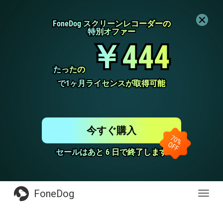
FoneDog スクリーンレコーダーの
FoneDog スクリーンレコーダーの
特別オファー
特別オファー
￥444
￥444
たったの
たったの
で1ヶ月ライセンスが取得可能
で1ヶ月ライセンスが取得可能
今すぐ購入
セールはあと 6 日で終了します
セールはあと 6 日で終了します
FoneDog
Toggl
navig