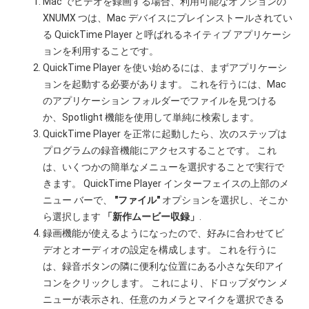
Mac でビデオを録画する場合、利用可能なオプションの
XNUMX つは、Mac デバイスにプレインストールされてい
る QuickTime Player と呼ばれるネイティブ アプリケーシ
ョンを利用することです。
QuickTime Player を使い始めるには、まずアプリケーシ
ョンを起動する必要があります。 これを行うには、Mac
のアプリケーション フォルダーでファイルを見つける
か、Spotlight 機能を使用して単純に検索します。
QuickTime Player を正常に起動したら、次のステップは
プログラムの録音機能にアクセスすることです。 これ
は、いくつかの簡単なメニューを選択することで実行で
きます。 QuickTime Player インターフェイスの上部のメ
ニュー バーで、
"ファイル"
オプションを選択し、そこか
ら選択します
「新作ムービー収録」
.
録画機能が使えるようになったので、好みに合わせてビ
デオとオーディオの設定を構成します。 これを行うに
は、録音ボタンの隣に便利な位置にある小さな矢印アイ
コンをクリックします。 これにより、ドロップダウン メ
ニューが表示され、任意のカメラとマイクを選択できる