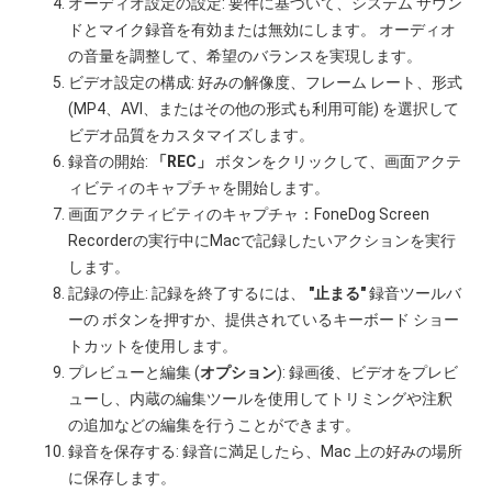
オーディオ設定の設定: 要件に基づいて、システム サウン
ドとマイク録音を有効または無効にします。 オーディオ
の音量を調整して、希望のバランスを実現します。
ビデオ設定の構成: 好みの解像度、フレーム レート、形式
(MP4、AVI、またはその他の形式も利用可能) を選択して
ビデオ品質をカスタマイズします。
録音の開始:
「REC」
ボタンをクリックして、画面アクテ
ィビティのキャプチャを開始します。
画面アクティビティのキャプチャ：FoneDog Screen
Recorderの実行中にMacで記録したいアクションを実行
します。
記録の停止: 記録を終了するには、
"止まる"
録音ツールバ
ーの ボタンを押すか、提供されているキーボード ショー
トカットを使用します。
プレビューと編集 (
オプション
): 録画後、ビデオをプレビ
ューし、内蔵の編集ツールを使用してトリミングや注釈
の追加などの編集を行うことができます。
録音を保存する: 録音に満足したら、Mac 上の好みの場所
に保存します。