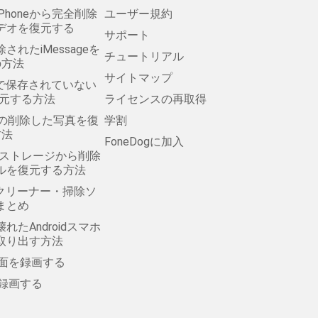
Phoneから完全削除
ユーザー規約
デオを復元する
サポート
除されたiMessageを
チュートリアル
の方法
サイトマップ
Padで保存されていない
復元する方法
ライセンスの再取得
ォトの削除した写真を復
学割
方法
FoneDogに加入
の内部ストレージから削除
ルを復元する方法
のクリーナー・掃除ソ
まとめ
れたAndroidスマホ
取り出す方法
で画面を録画する
を録画する