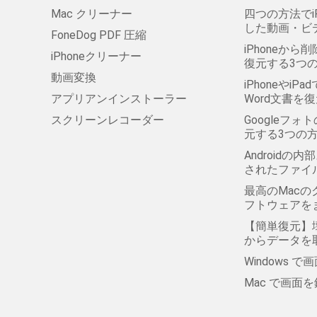
Mac クリーナー
四つの方法でi
した動画・ビ
FoneDog PDF 圧縮
iPhoneから削
iPhoneクリーナー
復元する3つ
動画変換
iPhoneやi
アプリアンインストーラー
Word文書を
スクリーンレコーダー
Googleフ
元する3つの
Android
されたファイ
最高のMac
フトウェアを
【簡単復元】壊
からデータを
Windows 
Mac で画面