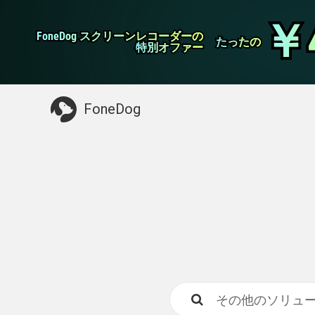
WhatsApp転送
￥
￥
FoneDog スクリーンレコーダーの
FoneDog スクリーンレコーダーの
iPhoneクリーナー
たったの
たったの
特別オファー
特別オファー
お探しガイド：
Macをクリーンアップする
>>
FoneDog