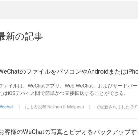
最新の記事
WeChatのファイルをパソコンやAndroidまたはiP
ファイルは、WeChatアプリ、Web WeChat、およびサードパ
たはiOSデバイス間で簡単かつ直接転送することができる。
Wechat
|
による投稿 Nathan E. Malpass
|
で更新されました 2018
お客様のWeChatの写真とビデオをバックアップ