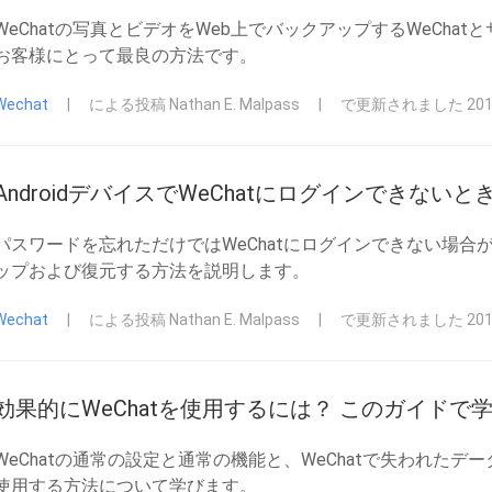
WeChatの写真とビデオをWeb上でバックアップするWeCh
お客様にとって最良の方法です。
Wechat
|
による投稿 Nathan E. Malpass
|
で更新されました 2018
AndroidデバイスでWeChatにログインできない
パスワードを忘れただけではWeChatにログインできない場合が
ップおよび復元する方法を説明します。
Wechat
|
による投稿 Nathan E. Malpass
|
で更新されました 2018
効果的にWeChatを使用するには？ このガイドで
WeChatの通常の設定と通常の機能と、WeChatで失われたデ
使用する方法について学びます。