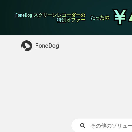
WhatsApp転送
￥
￥
FoneDog スクリーンレコーダーの
FoneDog スクリーンレコーダーの
iPhoneクリーナー
たったの
たったの
特別オファー
特別オファー
お探しガイド：
Macをクリーンアップする
>>
FoneDog