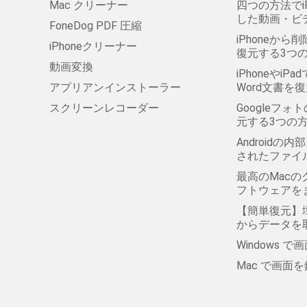
Mac クリーナー
四つの方法でi
した動画・ビ
FoneDog PDF 圧縮
iPhoneから削
iPhoneクリーナー
復元する3つ
動画変換
iPhoneやi
アプリアンインストーラー
Word文書を
スクリーンレコーダー
Googleフ
元する3つの
Android
されたファイ
最高のMac
フトウェアを
【簡単復元】壊
からデータを
Windows 
Mac で画面