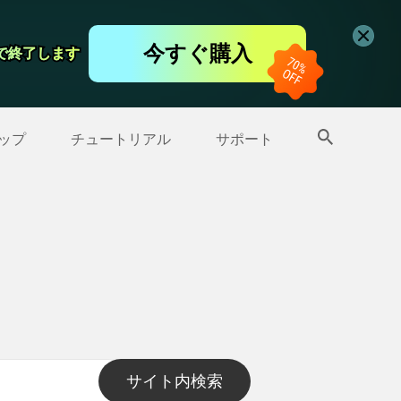
コーダー
今すぐ購入
日で終了します
日で終了します
ップ
>>
その他の製品
ップ
チュートリアル
サポート
サイト内検索