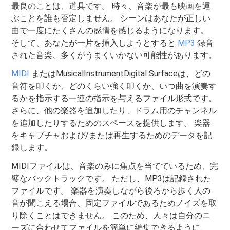
最良のことは、道具です。 時々、音楽が最も映画を運
ぶことを誰も否定しません。 シーンはあなたが正しい
曲で一度にたくさんの感情を感じるようになります。
そして、あなたが一片を挿入しようとすると
MP3
録音
された音楽、多くがうまくいかない可能性があります。
MIDI
またはMusicalInstrumentDigital Surfaceは、どの
音符を叩くか、どのくらい強く叩くか、いつ曲を演奏す
るかを指示する一連の指示を与えるファイル形式です。
さらに、他の楽器を追加したり、ドラム用のチャンネル
を追加したりするためのスペースを提供します。 楽器
をキャプチャおよび/または再生するためのデータを記
録します。
MIDIファイルは、音楽のみに焦点を当てているため、完
璧なバックトラックです。 ただし、MP3は記録された
ファイルです。 楽器を演奏しながら後ろから歩く人の
音が聞こえる場合、固定ファイルであるためノイズを取
り除くことはできません。 このため、人々は自分のニ
ーズに合わせてファイルを簡単に編集できるように、