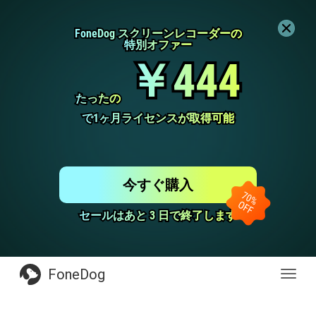
FoneDog スクリーンレコーダーの
FoneDog スクリーンレコーダーの
特別オファー
特別オファー
￥444
￥444
たったの
たったの
で1ヶ月ライセンスが取得可能
で1ヶ月ライセンスが取得可能
今すぐ購入
セールはあと 3 日で終了します
セールはあと 3 日で終了します
FoneDog
Toggl
navig