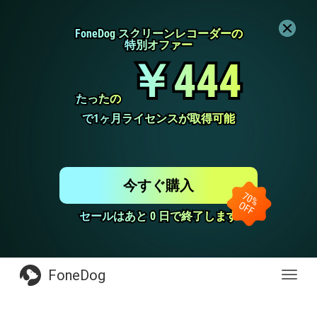
FoneDog スクリーンレコーダーの
FoneDog スクリーンレコーダーの
特別オファー
特別オファー
￥444
￥444
たったの
たったの
で1ヶ月ライセンスが取得可能
で1ヶ月ライセンスが取得可能
今すぐ購入
セールはあと 0 日で終了します
セールはあと 0 日で終了します
FoneDog
Toggl
navig