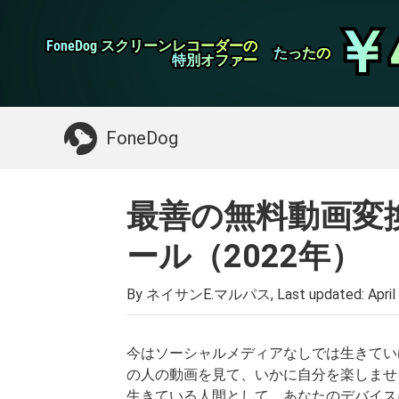
WhatsApp転送
￥
￥
FoneDog スクリーンレコーダーの
FoneDog スクリーンレコーダーの
iPhoneクリーナー
たったの
たったの
特別オファー
特別オファー
お探しガイド：
Macをクリーンアップする
>>
FoneDog
最善の無料動画変
ール（2022年）
By ネイサンE.マルパス, Last updated:
April
今はソーシャルメディアなしでは生きてい
の人の動画を見て、いかに自分を楽しませ
生きている人間として、あなたのデバイス