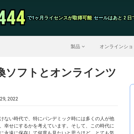
444
444
スクリーンレ
で1ヶ月ライセンスが取得可能
で1ヶ月ライセンスが取得可能
セールはあと 2 
セールはあと 2 
削除されたデータを復元する
>>
IPhoneのバックア
製品
オンラインショ
換ソフトとオンラインツ
 29, 2022
けない時代で、特にパンデミック時には多くの人が他
、幸せにするかを考えています。そして、この時代に
に永遠に保存して何度も見たいと思うほど、とても気