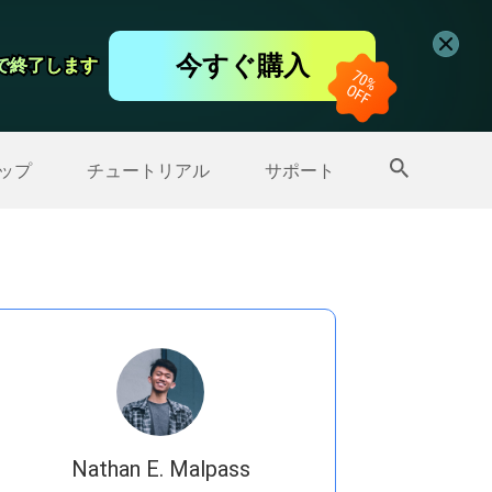
コーダー
今すぐ購入
日で終了します
日で終了します
ップ
>>
その他の製品
ップ
チュートリアル
サポート
Nathan E. Malpass