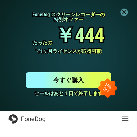
FoneDog スクリーンレコーダーの
FoneDog スクリーンレコーダーの
特別オファー
特別オファー
￥444
￥444
たったの
たったの
で1ヶ月ライセンスが取得可能
で1ヶ月ライセンスが取得可能
今すぐ購入
セールはあと 1 日で終了します
セールはあと 1 日で終了します
FoneDog
Toggl
navig