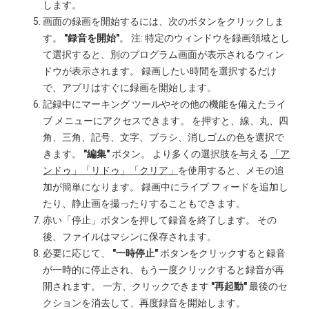
します。
画面の録画を開始するには、次のボタンをクリックしま
す。
"録音を開始"
。 注: 特定のウィンドウを録画領域とし
て選択すると、別のプログラム画面が表示されるウィン
ドウが表示されます。 録画したい時間を選択するだけ
で、アプリはすぐに録画を開始します。
記録中にマーキング ツールやその他の機能を備えたライ
ブ メニューにアクセスできます。 を押すと、線、丸、四
角、三角、記号、文字、ブラシ、消しゴムの色を選択で
きます。
"編集"
ボタン。 より多くの選択肢を与える
「ア
ンドゥ」「リドゥ」「クリア」
を使用すると、メモの追
加が簡単になります。 録画中にライブ フィードを追加し
たり、静止画を撮ったりすることもできます。
赤い「停止」ボタンを押して録音を終了します。 その
後、ファイルはマシンに保存されます。
必要に応じて、
"一時停止"
ボタンをクリックすると録音
が一時的に停止され、もう一度クリックすると録音が再
開されます。 一方、クリックできます
"再起動"
最後のセ
クションを消去して、再度録音を開始します。