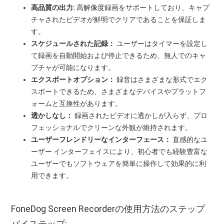
高品質の出力:
高解像度録画をサポートしており、キャプ
チャされたビデオが鮮明でクリアであることを保証しま
す。
スケジュールされた記録：
ユーザーはタイマーを設定し
て録画を自動開始および停止できるため、無人でのキャ
プチャが可能になります。
エクスポートオプション：
録音はさまざまな形式でエク
スポートできるため、さまざまなデバイスやプラットフ
ォームと互換性があります。
透かしなし：
録画されたビデオに透かしが入らず、プロ
フェッショナルでクリーンな外観が維持されます。
ユーザーフレンドリーなインターフェース：
直感的なユ
ーザー インターフェイスにより、初心者でも経験豊富な
ユーザーでもソフトウェアを簡単に操作して効果的に利
用できます。
FoneDog Screen Recorderの使用方法のステップ
バイステップ: