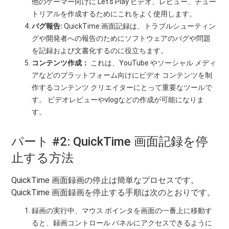
他のゲーマー向けに Let's Play ビデオ、レビュー、チュー
トリアルを作成するためにこれをよく使用します。
バグ報告:
QuickTime 画面記録は、トラブルシューティン
グや開発者への報告のためにソフトウェアのバグや問題
を記録および文書化するのに役立ちます。
コンテンツ作成：
これは、YouTube やソーシャル メディ
アなどのプラットフォーム向けにビデオ コンテンツを制
作するコンテンツ クリエイターにとって重要なツールで
す。 ビデオレビューやvlogなどの作成が可能になりま
す。
パート #2: QuickTime 画面記録を停
止する方法
QuickTime 画面録画の停止は簡単なプロセスです。
QuickTime 画面録画を停止する手順は次のとおりです。
録画の実行中、マウス ポインタを画面の一番上に移動す
ると、録画コントロール パネルにアクセスできるように