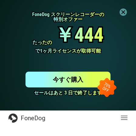
FoneDog スクリーンレコーダーの
FoneDog スクリーンレコーダーの
特別オファー
特別オファー
￥444
￥444
たったの
たったの
で1ヶ月ライセンスが取得可能
で1ヶ月ライセンスが取得可能
今すぐ購入
セールはあと 3 日で終了します
セールはあと 3 日で終了します
FoneDog
Toggl
navig