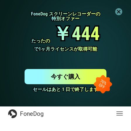
FoneDog スクリーンレコーダーの
FoneDog スクリーンレコーダーの
特別オファー
特別オファー
￥444
￥444
たったの
たったの
で1ヶ月ライセンスが取得可能
で1ヶ月ライセンスが取得可能
今すぐ購入
セールはあと 1 日で終了します
セールはあと 1 日で終了します
FoneDog
Toggl
navig