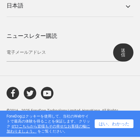
日本語
ニュースレター購読
送
信
©2016 - 2025 FoneDog Technology Limited, HongKong. All Rights
Reserved.
FoneDogはクッキーを使用して、当社のWebサイ
トで最高の体験を得ることを保証します。 クリッ
はい、わかった
ク
ぜひこちらから皆様もその幸せなお客様の輪に
加わりましょう。
をご覧ください。