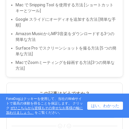
Mac で Snipping Tool を使用する方法 [ショートカット
キーとツール]
Google スライドにオーディオを追加する方法 [簡単な手
順]
Amazon MusicからMP3音楽をダウンロードする3つの
簡単な方法
Surface Pro でスクリーンショットを撮る方法 [5 つの簡
単な方法]
MacでZoomミーティングを録画する方法[3つの簡単な
方法]
この記事はどうですか？
FoneDogはクッキーを使用して、当社のWebサイ
/
トで最高の体験を得ることを保証します。 クリッ
はい、わかった
ク
ぜひこちらから皆様もその幸せなお客様の輪に
加わりましょう。
をご覧ください。
面白い
DULL
/