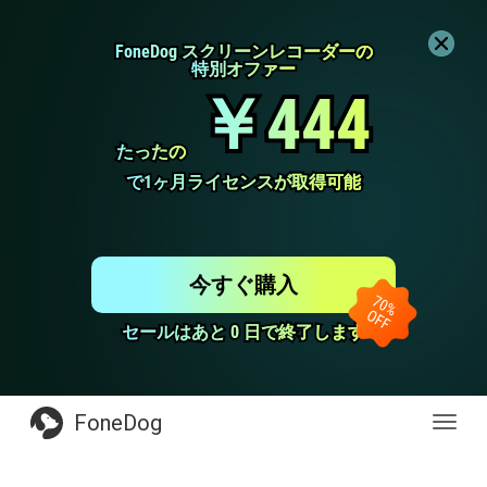
FoneDog スクリーンレコーダーの
FoneDog スクリーンレコーダーの
特別オファー
特別オファー
￥444
￥444
たったの
たったの
で1ヶ月ライセンスが取得可能
で1ヶ月ライセンスが取得可能
今すぐ購入
セールはあと 0 日で終了します
セールはあと 0 日で終了します
FoneDog
Toggl
navig