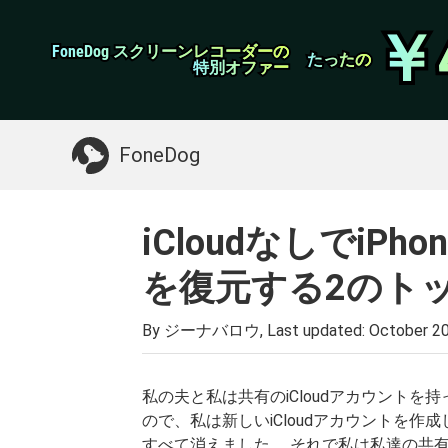
WhatsApp転送
￥
￥
FoneDog スクリーンレコーダーの
FoneDog スクリーンレコーダーの
iPhoneクリーナー
たったの
たったの
特別オファー
特別オファー
お探しガイド：
Macをクリーンアップする
>>
FoneDog
iCloudなしでiP
を復元する2のト
By ジーナバロウ, Last updated:
October 20
私の夫と私は共有のiCloudアカウント
ので、私は新しいiCloudアカウントを
すべて消えました。 それで私は私達の共有