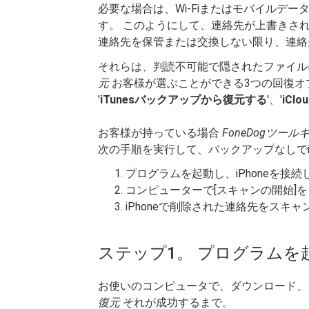
必要な場合は、Wi-Fiまたはモバイルデ
す。 このようにして、連絡先が上書きさ
連絡先を保管または交換しない限り、連絡
それらは、判読不可能で隠されたファイ
元
お客様が選ぶことができる3つの回復オ
'
iTunesバックアップから復元する
'、'
iCl
お客様が持っている場合
FoneDogツール
次の手順を実行して、バックアップなしでi
プログラムを起動し、iPhoneを接続
コンピューターで[スキャンの開始]
iPhoneで削除された連絡先をスキ
ステップ1。 プログラムを起
お使いのコンピュータで、ダウンロード
復元
それが成功するまで。