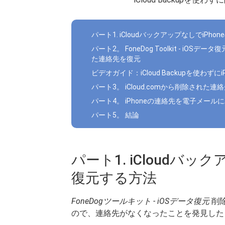
パート1. iCloudバックアップなしでiPh
パート2。 FoneDog Toolkit - iO
た連絡先を復元
ビデオガイド：iCloud Backupを使わ
パート3。 iCloud.comから削除され
パート4。 iPhoneの連絡先を電子メー
パート5。 結論
パート1. iCloudバッ
復元する方法
FoneDogツールキット - iOSデータ復元
削除
ので、連絡先がなくなったことを発見した