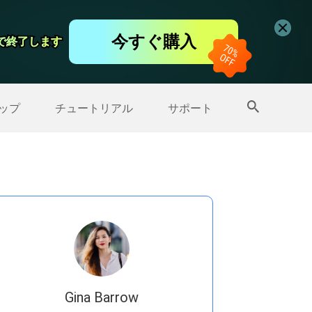
コーダー
今すぐ購入
日で終了します
日で終了します
ップ
>>
その他の製品
ップ
チュートリアル
サポート
Gina Barrow