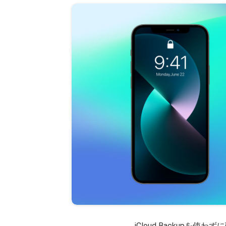
iCloud Backupを使