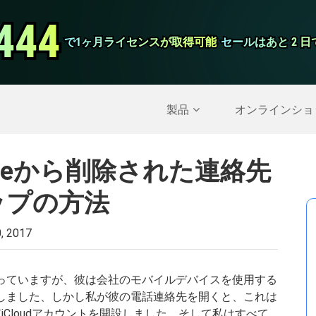
444
444
スクリーンレ
で1ヶ月ライセンスが取得可能
で1ヶ月ライセンスが取得可能
セールはあと 2 
セールはあと 2 
削除されたデータを復元する
>>
IPhoneのバックア
製品
オンラインショ
honeから削除された連絡先
ップの方法
, 2017
を持っていますが、彼は会社のモバイルデバイスを使用する
作成しました、しかし私が彼の電話連絡先を開くと、これは
iCloudアカウントを開設しました、そして私はすべて