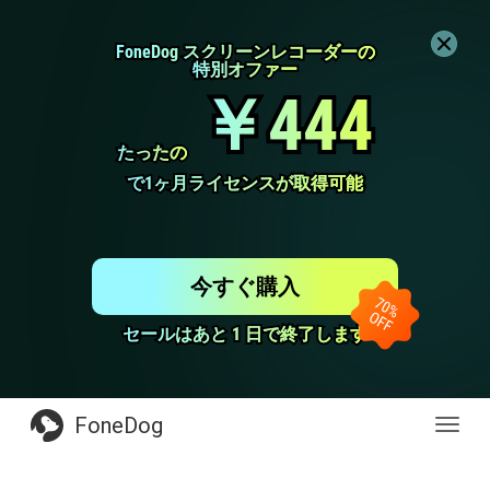
FoneDog スクリーンレコーダーの
FoneDog スクリーンレコーダーの
特別オファー
特別オファー
￥444
￥444
たったの
たったの
で1ヶ月ライセンスが取得可能
で1ヶ月ライセンスが取得可能
今すぐ購入
セールはあと 1 日で終了します
セールはあと 1 日で終了します
FoneDog
Toggl
navig