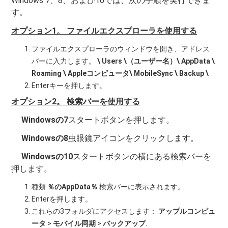
Windows 7、8、および10では、次の手順を実行できま
す。
オプション1。 ファイルエクスプローラを使用する
ファイルエクスプローラのウィンドウを開き、アドレス
バーに入力します。
\ Users \（ユーザー名）\ AppData \
Roaming \ Appleコンピュータ\ MobileSync \ Backup \
Enterキーを押します。
オプション2。 検索バーを使用する
Windowsの7
スタートボタンを押します。
Windowsの8
虫眼鏡アイコンをクリックします。
Windowsの10
スタートボタンの横にある検索バーを
押します。
種類
％のAppData％
検索バーに表示されます。
Enterを押します。
これらの3フォルダにアクセスします：
アップルコンピュ
ータ
>
モバイル同期
>
バックアップ
.