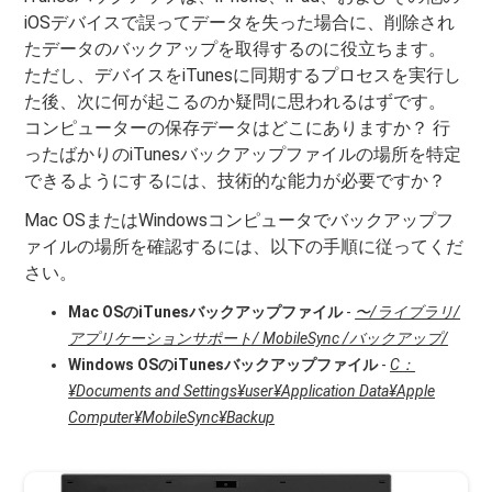
iOSデバイスで誤ってデータを失った場合に、削除され
たデータのバックアップを取得するのに役立ちます。
ただし、デバイスをiTunesに同期するプロセスを実行し
た後、次に何が起こるのか疑問に思われるはずです。
コンピューターの保存データはどこにありますか？ 行
ったばかりのiTunesバックアップファイルの場所を特定
できるようにするには、技術的な能力が必要ですか？
Mac OSまたはWindowsコンピュータでバックアップフ
ァイルの場所を確認するには、以下の手順に従ってくだ
さい。
Mac OSのiTunesバックアップファイル
-
〜/ライブラリ/
アプリケーションサポート/ MobileSync /バックアップ/
Windows OSのiTunesバックアップファイル
-
C：
¥Documents and Settings¥user¥Application Data¥Apple
Computer¥MobileSync¥Backup