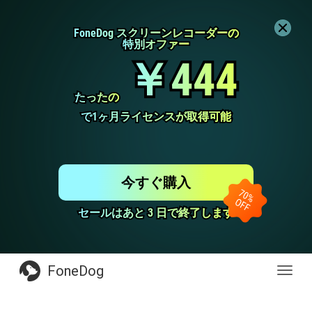
FoneDog スクリーンレコーダーの
FoneDog スクリーンレコーダーの
特別オファー
特別オファー
￥444
￥444
たったの
たったの
で1ヶ月ライセンスが取得可能
で1ヶ月ライセンスが取得可能
今すぐ購入
セールはあと 3 日で終了します
セールはあと 3 日で終了します
FoneDog
Toggl
navig