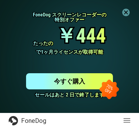
FoneDog スクリーンレコーダーの
FoneDog スクリーンレコーダーの
特別オファー
特別オファー
￥444
￥444
たったの
たったの
で1ヶ月ライセンスが取得可能
で1ヶ月ライセンスが取得可能
今すぐ購入
セールはあと 2 日で終了します
セールはあと 2 日で終了します
FoneDog
Toggl
navig