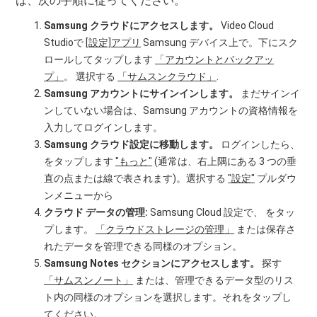
は、次の手順に従ってください。
Samsung クラウドにアクセスします。
Video Cloud
Studioで
[設定]アプリ
Samsung デバイス上で。下にスク
ロールしてタップします
「アカウントとバックアッ
プ」
。 選択する
「サムスンクラウド」
.
Samsung アカウントにサインインします。
まだサインイ
ンしていない場合は、Samsung アカウントの資格情報を
入力してログインします。
Samsung クラウド設定に移動します。
ログインしたら、
をタップします
"もっと"
(通常は、右上隅にある 3 つの垂
直の点または線で表されます)。選択する
"設定"
プルダウ
ンメニューから
クラウド データの管理:
Samsung Cloud 設定で、 をタッ
プします。
「クラウドストレージの管理」
または保存さ
れたデータを管理できる同様のオプション。
Samsung Notes セクションにアクセスします。
探す
「サムスンノート」
または、管理できるデータ型のリス
ト内の同様のオプションを選択します。それをタップし
てください。