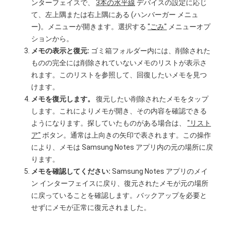
ンターフェイスで、
3本の水平線
デバイスの設定に応じ
て、左上隅または右上隅にある (ハンバーガー メニュ
ー)。メニューが開きます。選択する
"ごみ"
メニューオプ
ションから。
メモの表示と復元:
ゴミ箱フォルダー内には、削除された
ものの完全には削除されていないメモのリストが表示さ
れます。このリストを参照して、回復したいメモを見つ
けます。
メモを復元します。
復元したい削除されたメモをタップ
します。これによりメモが開き、その内容を確認できる
ようになります。探していたものがある場合は、
"リスト
ア"
ボタン。通常は上向きの矢印で表されます。この操作
により、メモは Samsung Notes アプリ内の元の場所に戻
ります。
メモを確認してください:
Samsung Notes アプリのメイ
ン インターフェイスに戻り、復元されたメモが元の場所
に戻っていることを確認します。バックアップを必要と
せずにメモが正常に復元されました。