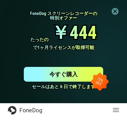
FoneDog スクリーンレコーダーの
FoneDog スクリーンレコーダーの
特別オファー
特別オファー
￥444
￥444
たったの
たったの
で1ヶ月ライセンスが取得可能
で1ヶ月ライセンスが取得可能
今すぐ購入
セールはあと 6 日で終了します
セールはあと 6 日で終了します
FoneDog
Toggl
navig