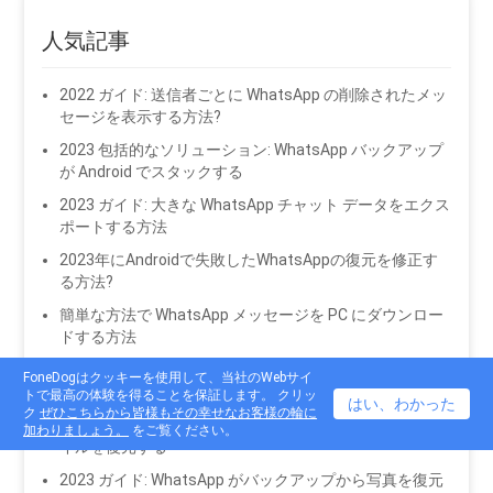
人気記事
2022 ガイド: 送信者ごとに WhatsApp の削除されたメッ
セージを表示する方法?
2023 包括的なソリューション: WhatsApp バックアップ
が Android でスタックする
2023 ガイド: 大きな WhatsApp チャット データをエクス
ポートする方法
2023年にAndroidで失敗したWhatsAppの復元を修正す
る方法?
簡単な方法で WhatsApp メッセージを PC にダウンロー
ドする方法
ガイド: 電話を変更すると、WhatsApp の会話が失われ
FoneDogはクッキーを使用して、当社のWebサイ
ますか?
トで最高の体験を得ることを保証します。 クリッ
はい、わかった
ク
ぜひこちらから皆様もその幸せなお客様の輪に
5つの効果的な方法でWhatsAppから削除されたPDFファ
加わりましょう。
をご覧ください。
イルを復元する
2023 ガイド: WhatsApp がバックアップから写真を復元