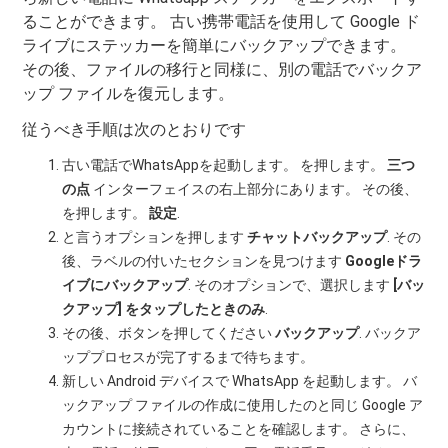
ることができます。 古い携帯電話を使用して Google ド
ライブにステッカーを簡単にバックアップできます。
その後、ファイルの移行と同様に、別の電話でバックア
ップ ファイルを復元します。
従うべき手順は次のとおりです
古い電話でWhatsAppを起動します。 を押します。
三つ
の点
インターフェイスの右上部分にあります。 その後、
を押します。
設定
.
と言うオプションを押します
チャットバックアップ
. その
後、ラベルの付いたセクションを見つけます
Googleドラ
イブにバックアップ
. そのオプションで、選択します
[バッ
クアップ] をタップしたときのみ
.
その後、ボタンを押してください
バックアップ
. バックア
ッププロセスが完了するまで待ちます。
新しい Android デバイスで WhatsApp を起動します。 バ
ックアップ ファイルの作成に使用したのと同じ Google ア
カウントに接続されていることを確認します。 さらに、