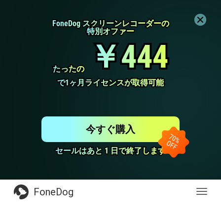
FoneDog スクリーンレコーダーの
FoneDog スクリーンレコーダーの
特別オファー
特別オファー
￥444
￥444
たったの
たったの
で1ヶ月ライセンスが取得可能
で1ヶ月ライセンスが取得可能
今すぐ購入
セールはあと 1 日で終了します
セールはあと 1 日で終了します
FoneDog
Toggl
navig