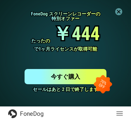
FoneDog スクリーンレコーダーの
FoneDog スクリーンレコーダーの
特別オファー
特別オファー
￥444
￥444
たったの
たったの
で1ヶ月ライセンスが取得可能
で1ヶ月ライセンスが取得可能
今すぐ購入
セールはあと 2 日で終了します
セールはあと 2 日で終了します
FoneDog
Toggl
navig