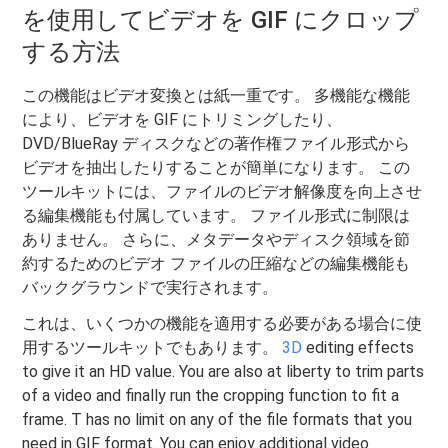
を使用してビデオを GIF にクロップ
する方法
この機能はビデオ変換とは紙一重です。 多機能な機能
により、ビデオを GIF にトリミングしたり、
DVD/BlueRay ディスクなどの著作権ファイル形式から
ビデオを抽出したりすることが簡単になります。 この
ツールキットには、ファイルのビデオ解像度を向上させ
る編集機能も付属しています。 ファイル形式に制限は
ありません。 さらに、メタデータやディスク領域を節
約するためのビデオ ファイルの圧縮などの編集機能も
バックグラウンドで実行されます。
これは、いくつかの機能を適用する必要がある場合に使
用するツールキットでもあります。
3D
editing effects
to give it an HD value. You are also at liberty to trim parts
of a video and finally run the cropping function to fit a
frame. T has no limit on any of the file formats that you
need in GIF format. You can enjoy additional video