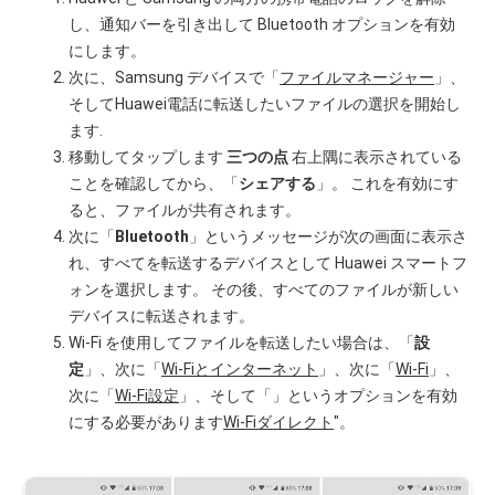
し、通知バーを引き出して Bluetooth オプションを有効
にします。
次に、Samsung デバイスで「
ファイルマネージャー
」、
そしてHuawei電話に転送したいファイルの選択を開始し
ます.
移動してタップします
三つの点
右上隅に表示されている
ことを確認してから、「
シェアする
」。 これを有効にす
ると、ファイルが共有されます。
次に「
Bluetooth
」というメッセージが次の画面に表示さ
れ、すべてを転送するデバイスとして Huawei スマートフ
ォンを選択します。 その後、すべてのファイルが新しい
デバイスに転送されます。
Wi-Fi を使用してファイルを転送したい場合は、「
設
定
」、次に「
Wi-Fiとインターネット
」、次に「
Wi-Fi
」、
次に「
Wi-Fi設定
」、そして「」というオプションを有効
にする必要があります
Wi-Fiダイレクト
"。