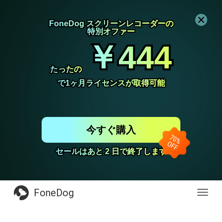
FoneDog スクリーンレコーダーの
FoneDog スクリーンレコーダーの
特別オファー
特別オファー
￥444
￥444
たったの
たったの
で1ヶ月ライセンスが取得可能
で1ヶ月ライセンスが取得可能
今すぐ購入
セールはあと 2 日で終了します
セールはあと 2 日で終了します
FoneDog
Toggl
navig