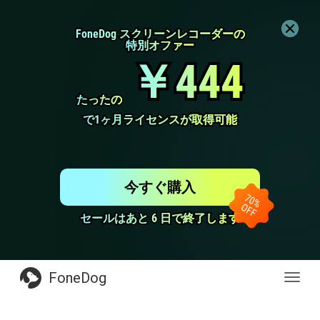
FoneDog スクリーンレコーダーの
FoneDog スクリーンレコーダーの
特別オファー
特別オファー
￥444
￥444
たったの
たったの
で1ヶ月ライセンスが取得可能
で1ヶ月ライセンスが取得可能
今すぐ購入
セールはあと 6 日で終了します
セールはあと 6 日で終了します
FoneDog
Toggl
navig