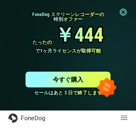
FoneDog スクリーンレコーダーの
FoneDog スクリーンレコーダーの
特別オファー
特別オファー
￥444
￥444
たったの
たったの
で1ヶ月ライセンスが取得可能
で1ヶ月ライセンスが取得可能
今すぐ購入
セールはあと 3 日で終了します
セールはあと 3 日で終了します
FoneDog
Toggl
navig