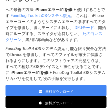
への最善の方法
iPhoneエラー51を修正
使用することで
す
FoneDog Toolkit iOSシステム復元
。 これは、iPhone
エラーコードのようなシステムエラーのほぼすべてのタ
イプを修復し、復元モードに固執し、
DFUモード
、開始
時にループする、スライダが応答しない、
死の白いス
クリーン
、黒/青/赤画面などがあります。
FoneDog Toolkit iOSシステム復元
可能な限り安全な方法
でiDeviceを修復し、すべてのファイルが確実に保護さ
れるようにします。 このソフトウェアの完璧な点は、
すべての種類のiOSデバイスと互換性があることです。
に
iPhoneエラー51を修正
FoneDog Toolkit iOSシステム
リカバリを使用して
,
次の手順を実行します。
無料ダウンロード
無料ダウンロード