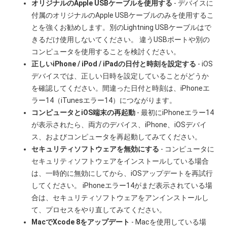
オリジナルのApple USBケーブルを使用する
- デバイスに
付属のオリジナルのApple USBケーブルのみを使用するこ
とを強くお勧めします。別のLightning USBケーブルはで
きるだけ使用しないてください。 違うUSBポートや別の
コンピュータを使用することを検討ください。
正しいiPhone / iPod / iPadの日付と時刻を設定する
- iOS
デバイスでは、正しい日時を設定していることがどうか
を確認してください。間違った日付と時刻は、iPhoneエ
ラー14（iTunesエラー14）につながります。
コンピュータとiOS端末の再起動
- 最初にiPhoneエラー14
が表示されたら、両方のデバイス、iPhone、iOSデバイ
ス、およびコンピュータを再起動してみてください。
セキュリティソフトウェアを無効にする
- コンピュータに
セキュリティソフトウェアをインストールしている場合
は、一時的に無効にしてから、iOSアップデートを再試行
してください。 iPhoneエラー14がまだ表示されている場
合は、セキュリティソフトウェアをアンインストールし
て、プロセスをやり直してみてください。
MacでXcode 8をアップデート
- Macを使用している場