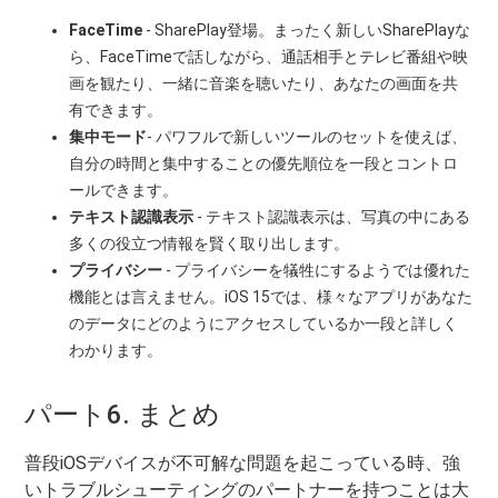
FaceTime
- SharePlay登場。まったく新しいSharePlayな
ら、FaceTimeで話しながら、通話相手とテレビ番組や映
画を観たり、一緒に音楽を聴いたり、あなたの画面を共
有できます。
集中モード
- パワフルで新しいツールのセットを使えば、
自分の時間と集中することの優先順位を一段とコントロ
ールできます。
テキスト認識表示
- テキスト認識表示は、写真の中にある
多くの役立つ情報を賢く取り出します。
プライバシー
- プライバシーを犠牲にするようでは優れた
機能とは言えません。iOS 15では、様々なアプリがあなた
のデータにどのようにアクセスしているか一段と詳しく
わかります。
パート6. まとめ
普段iOSデバイスが不可解な問題を起こっている時、強
いトラブルシューティングのパートナーを持つことは大