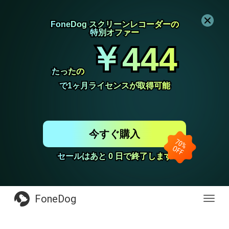
FoneDog スクリーンレコーダーの
FoneDog スクリーンレコーダーの
特別オファー
特別オファー
￥444
￥444
たったの
たったの
で1ヶ月ライセンスが取得可能
で1ヶ月ライセンスが取得可能
今すぐ購入
セールはあと 0 日で終了します
セールはあと 0 日で終了します
FoneDog
Toggl
navig