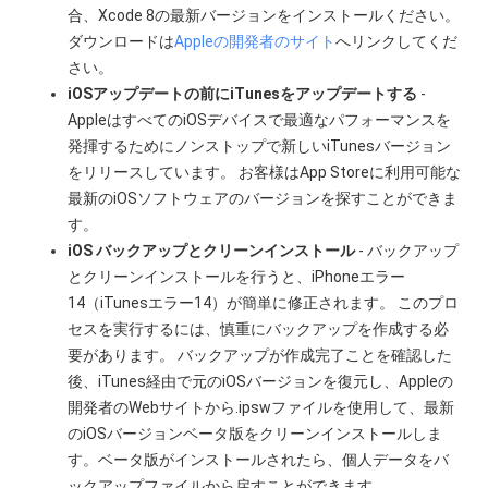
合、Xcode 8の最新バージョンをインストールください。
ダウンロードは
Appleの開発者のサイト
へリンクしてくだ
さい。
iOSアップデートの前にiTunesをアップデートする
-
AppleはすべてのiOSデバイスで最適なパフォーマンスを
発揮するためにノンストップで新しいiTunesバージョン
をリリースしています。 お客様はApp Storeに利用可能な
最新のiOSソフトウェアのバージョンを探すことができま
す。
iOS バックアップと
クリーンインストール
- バックアップ
とクリーンインストールを行うと、iPhoneエラー
14（iTunesエラー14）が簡単に修正されます。 このプロ
セスを実行するには、慎重にバックアップを作成する必
要があります。 バックアップが作成完了ことを確認した
後、iTunes経由で元のiOSバージョンを復元し、Appleの
開発者のWebサイトから.ipswファイルを使用して、最新
のiOSバージョンベータ版をクリーンインストールしま
す。ベータ版がインストールされたら、個人データをバ
ックアップファイルから戻すことができます。