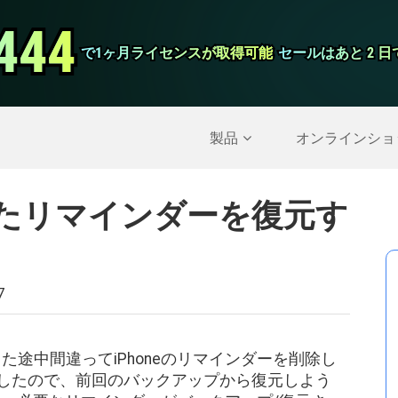
444
444
スクリーンレ
で1ヶ月ライセンスが取得可能
で1ヶ月ライセンスが取得可能
セールはあと 2 
セールはあと 2 
削除されたデータを復元する
>>
IPhoneのバックア
製品
オンラインショ
されたリマインダーを復元す
7
使った途中間違ってiPhoneのリマインダーを削除し
更新したので、前回のバックアップから復元しよう