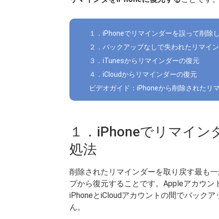
１．iPhoneでリマインダーを誤って削除
２．バックアップなしで失われたリマイン
３．iTunesからリマインダーの復元
４．iCloudからリマインダーの復元
ビデオガイド：iPhoneから削除された
１．iPhoneでリマイ
処法
削除されたリマインダーを取り戻す最も一般
プから復元することです。Appleアカウン
iPhoneとiCloudアカウントの間で
ん。