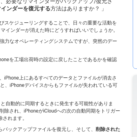
、必要なリマインダーがバックアップ/復元さ
リマインダーを復元する
方法はありますか？ 」
およびスケジューリングすることで、日々の重要な活動を
リマインダーが消えた時にどうすればいいでしょうか。
えて、強力なオペレーティングシステムですが、突然のデー
honeを工場出荷時の設定に戻したことであるかを確認
iPhone上にあるすべてのデータとファイルが消去さ
ると、iPhoneデバイスからもファイルが失われている可
カウントと自動的に同期するときに発生する可能性がありま
除され、iPhoneがiCloudへの次の自動同期をトリガー
削除されます。
dからバックアップファイルを復元し、そして、
削除された
。