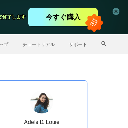
コーダー
今すぐ購入
日で終了します
日で終了します
ップ
>>
その他の製品
ップ
チュートリアル
サポート
Adela D. Louie