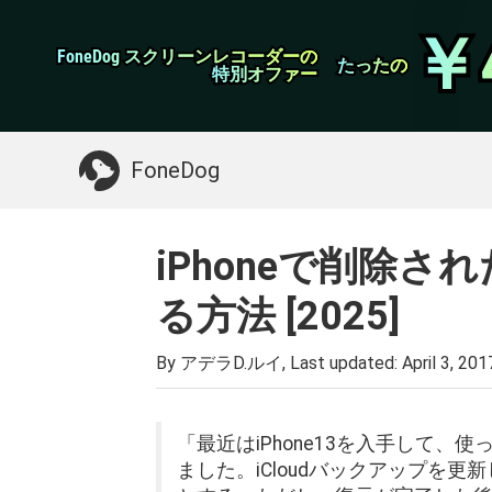
WhatsApp転送
￥
￥
FoneDog スクリーンレコーダーの
FoneDog スクリーンレコーダーの
iPhoneクリーナー
たったの
たったの
特別オファー
特別オファー
お探しガイド：
Macをクリーンアップする
>>
FoneDog
iPhoneで削除
る方法 [2025]
By アデラD.ルイ, Last updated:
April 3, 201
「最近はiPhone13を入手して、
ました。iCloudバックアップを