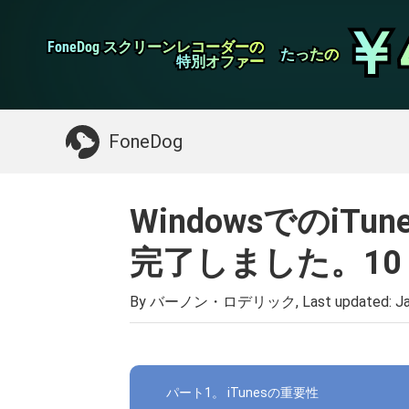
WhatsApp転送
￥
￥
FoneDog スクリーンレコーダーの
FoneDog スクリーンレコーダーの
iPhoneクリーナー
たったの
たったの
特別オファー
特別オファー
お探しガイド：
Macをクリーンアップする
>>
FoneDog
Windowsでのi
完了しました。10
By バーノン・ロデリック, Last updated:
Ja
パート1。 iTunesの重要性