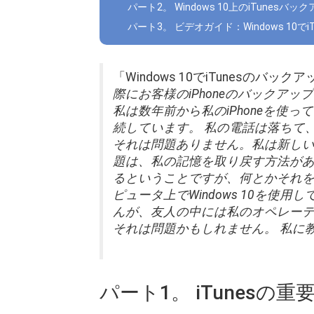
パート2。 Windows 10上のiTunes
パート3。 ビデオガイド：Windows 10
「Windows 10でiTunesの
際にお客様のiPhoneのバックア
私は数年前から私のiPhoneを使っ
続しています。 私の電話は落ちて
それは問題ありません。私は新しい
題は、私の記憶を取り戻す方法がある
るということですが、何とかそれを
ピュータ上でWindows 10を使
んが、友人の中には私のオペレー
それは問題かもしれません。 私に
パート1。 iTunesの重