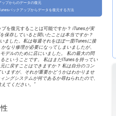
バックアップからのデータの復元
でiTunesバックアップからデータを復元する方法
バックアップを復元することは可能ですか？
iTunesが実
ップを保存していると聞いたことは本当ですか？
ていました。私は毎週それをほぼ一度iTunesに接
、かなり修理が必要になってしまいましたが、
モデルのために店にいました。 私の最大の問
ということです。 私はまだiTunesを持ってい
元に戻すことはできますか？ 私は自分のコン
用していますが、それが重要かどうかはわかりませ
ティングシステムが何であるか尋ねられたので、
教えてください。"
要性