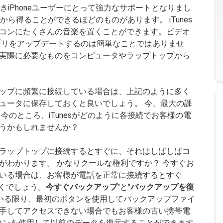
iPhoneユーザーにとって強力なサポートとなりまし
りとりから得ることができるほどのものがあります。 iTunes
コンにたくさんの音楽を置くことができます。ビデオ
プリをアップデートするのは簡単なことではありませ
実際に必要なものをコンピュータやラップトップから
プトップに頻繁に接続している場合は、上記のように多く
ュータに保存しておくと良いでしょう。 今、最大の課
今のところ、iTunesがどのように各接続でお客様の電
うかもしれませんか？
ラップトップに接続するとすぐに、それはしばしばコ
がわかります。 かなりクールな権利ですか？ 今すぐお
いる場合は、お客様が電話を正常に接続するとすぐ
づくでしょう。
今すぐバックアップ
"と"
バックアップを復
している限り、最初のボタンを使用してバックアップファイ
手してアクセスできない場合でもお客様の古い携帯電
のボタンを使用して以前のデータを復元することができます