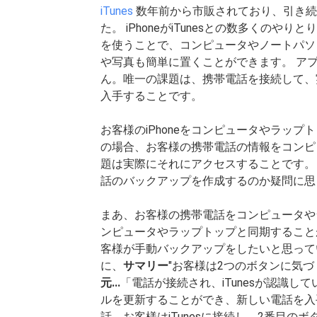
iTunes
数年前から市販されており、引き続き
た。 iPhoneがiTunesとの数多くのや
を使うことで、コンピュータやノートパソ
や写真も簡単に置くことができます。 ア
ん。唯一の課題は、携帯電話を接続して、
入手することです。
お客様のiPhoneをコンピュータやラッ
の場合、お客様の携帯電話の情報をコンピ
題は実際にそれにアクセスすることです。 
話のバックアップを作成するのか疑問に思
まあ、お客様の携帯電話をコンピュータや
ンピュータやラップトップと同期すること
客様が手動バックアップをしたいと思って
に、
サマリー
"お客様は2つのボタンに気
元...
「電話が接続され、iTunesが認識
ルを更新することができ、新しい電話を入
話、お客様はiTunesに接続し、2番目