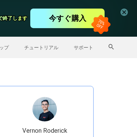
コーダー
今すぐ購入
日で終了します
日で終了します
ップ
>>
その他の製品
ップ
チュートリアル
サポート
Vernon Roderick