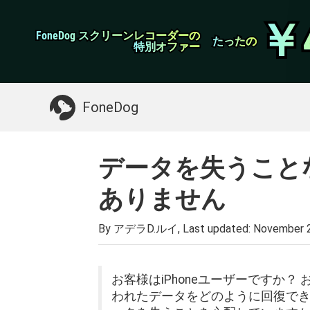
WhatsApp転送
￥
￥
FoneDog スクリーンレコーダーの
FoneDog スクリーンレコーダーの
iPhoneクリーナー
たったの
たったの
特別オファー
特別オファー
お探しガイド：
Macをクリーンアップする
>>
FoneDog
データを失うことなく
ありません
By アデラD.ルイ, Last updated:
November 2
お客様はiPhoneユーザーですか？ 
われたデータをどのように回復でき