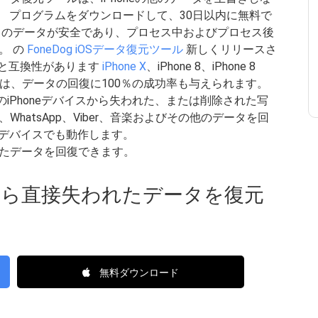
。 プログラムをダウンロードして、30日以内に無料で
てのデータが安全であり、プロセス中およびプロセス後
。 の
FoneDog iOSデータ復元ツール
新しくリリースさ
スと互換性があります
iPhone X
、iPhone 8、iPhone 8
では、データの回復に100％の成功率も与えられます。
客様のiPhoneデバイスから失われた、または削除された写
hatsApp、Viber、音楽およびその他のデータを回
dデバイスでも動作します。
たデータを回復できます。
イスから直接失われたデータを復元
無料ダウンロード