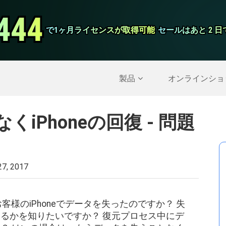
444
444
スクリーンレ
で1ヶ月ライセンスが取得可能
で1ヶ月ライセンスが取得可能
セールはあと 2 
セールはあと 2 
削除されたデータを復元する
>>
IPhoneのバックア
製品
オンラインショ
iPhoneの回復 - 問題
7, 2017
お客様のiPhoneでデータを失ったのですか？ 失
るかを知りたいですか？ 復元プロセス中にデ