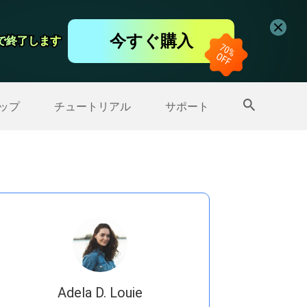
コーダー
今すぐ購入
日で終了します
日で終了します
ップ
>>
その他の製品
ップ
チュートリアル
サポート
Adela D. Louie