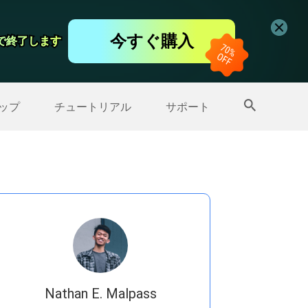
コーダー
今すぐ購入
日で終了します
日で終了します
ップ
>>
その他の製品
ップ
チュートリアル
サポート
Nathan E. Malpass