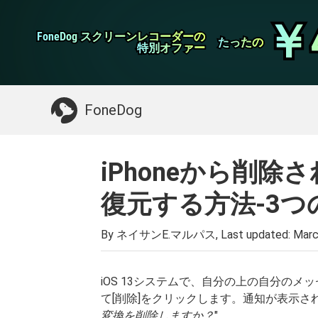
WhatsApp転送
￥
￥
FoneDog スクリーンレコーダーの
FoneDog スクリーンレコーダーの
iPhoneクリーナー
たったの
たったの
特別オファー
特別オファー
お探しガイド：
Macをクリーンアップする
>>
FoneDog
iPhoneから削
復元する方法-3つ
By ネイサンE.マルパス, Last updated:
Marc
iOS 13システムで、自分の上の自分の
て[削除]をクリックします。通知が表示
変換を削除しますか？
"。