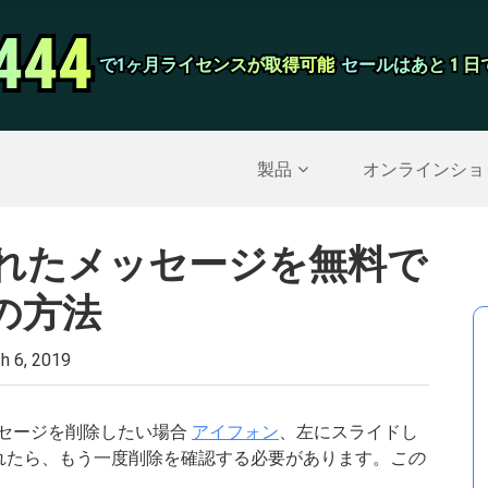
444
444
スクリーンレ
で1ヶ月ライセンスが取得可能
で1ヶ月ライセンスが取得可能
セールはあと 1 
セールはあと 1 
削除されたデータを復元する
>>
IPhoneのバックア
製品
オンラインショ
除されたメッセージを無料で
の方法
h 6, 2019
メッセージを削除したい場合
アイフォン
、左にスライドし
されたら、もう一度削除を確認する必要があります。
この