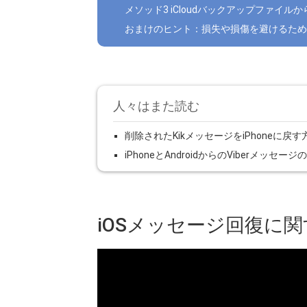
メソッド3 iCloudバックアップファイ
おまけのヒント：損失や損傷を避けるため
人々はまた読む
削除されたKikメッセージをiPhoneに戻す
iPhoneとAndroidからのViberメ
iOSメッセージ回復に