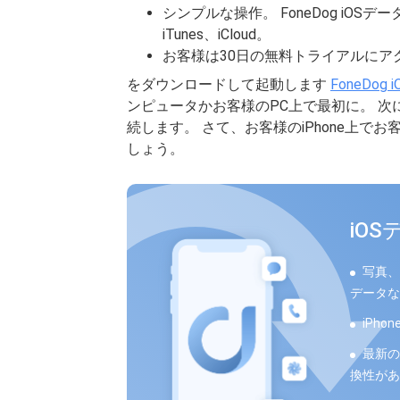
シンプルな操作。 FoneDog iOS
iTunes、iCloud。
お客様は30日の無料トライアルにア
をダウンロードして起動します
FoneDog
ンピュータかお客様のPC上で最初に。 次に
続します。 さて、お客様のiPhone上
しょう。
iO
写真、
データな
iPho
最新のi
換性があ