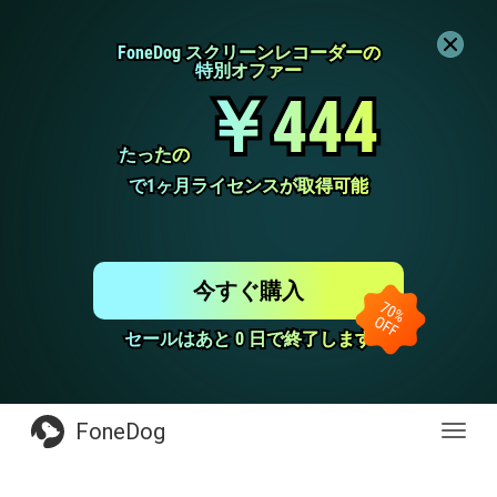
FoneDog スクリーンレコーダーの
FoneDog スクリーンレコーダーの
特別オファー
特別オファー
￥444
￥444
たったの
たったの
で1ヶ月ライセンスが取得可能
で1ヶ月ライセンスが取得可能
今すぐ購入
セールはあと 0 日で終了します
セールはあと 0 日で終了します
FoneDog
Toggl
navig