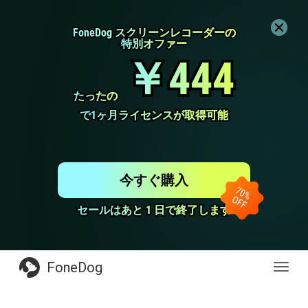
FoneDog スクリーンレコーダーの
FoneDog スクリーンレコーダーの
特別オファー
特別オファー
￥444
￥444
たったの
たったの
で1ヶ月ライセンスが取得可能
で1ヶ月ライセンスが取得可能
今すぐ購入
セールはあと 1 日で終了します
セールはあと 1 日で終了します
FoneDog
Toggl
navig