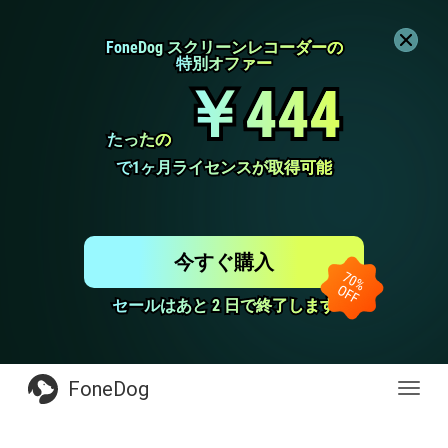
FoneDog スクリーンレコーダーの
FoneDog スクリーンレコーダーの
特別オファー
特別オファー
￥444
￥444
たったの
たったの
で1ヶ月ライセンスが取得可能
で1ヶ月ライセンスが取得可能
今すぐ購入
セールはあと 2 日で終了します
セールはあと 2 日で終了します
FoneDog
Toggl
navig