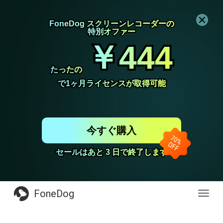
FoneDog スクリーンレコーダーの
FoneDog スクリーンレコーダーの
特別オファー
特別オファー
￥444
￥444
たったの
たったの
で1ヶ月ライセンスが取得可能
で1ヶ月ライセンスが取得可能
今すぐ購入
セールはあと 3 日で終了します
セールはあと 3 日で終了します
FoneDog
Toggl
navig