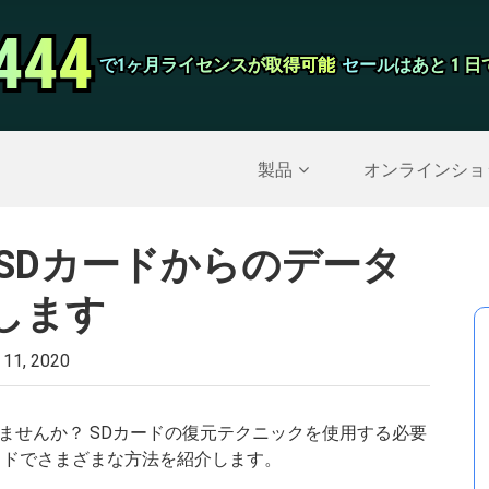
444
444
スクリーンレ
で1ヶ月ライセンスが取得可能
で1ヶ月ライセンスが取得可能
セールはあと 1 
セールはあと 1 
削除されたデータを復元する
>>
IPhoneのバックア
製品
オンラインショ
SDカードからのデータ
します
 11, 2020
ませんか？ SDカードの復元テクニックを使用する必要
イドでさまざまな方法を紹介します。