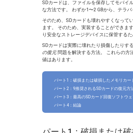
SDカードは、ファイルを保存してモバイ
な方法です。 わずか1〜2 GBから、テ
そのため、SDカードも壊れやすくなって
ます。 そのため、実装することができま
り安全なストレージデバイスに保管するた
SDカードは実際に壊れたり損傷したりす
の復元
問題を解決する方法。 これらの方
値はあります。
パート1：破損または破損したメモリカー
パート2：9推奨されるSDカードの復元方
パート3：最高のSDカード回復ソフトウ
パート4：結論
パート1：破損または