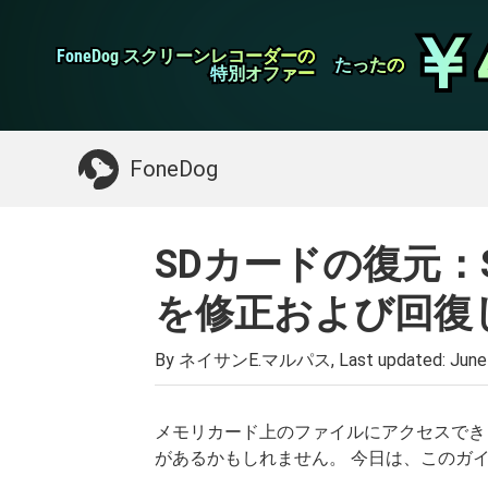
WhatsApp転送
￥
￥
FoneDog スクリーンレコーダーの
FoneDog スクリーンレコーダーの
iPhoneクリーナー
たったの
たったの
特別オファー
特別オファー
お探しガイド：
Macをクリーンアップする
>>
FoneDog
SDカードの復元：
を修正および回復
By ネイサンE.マルパス, Last updated:
June
メモリカード上のファイルにアクセスでき
があるかもしれません。 今日は、このガ