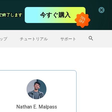
コーダー
今すぐ購入
日で終了します
日で終了します
ップ
>>
その他の製品
ップ
チュートリアル
サポート
Nathan E. Malpass