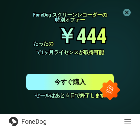
FoneDog スクリーンレコーダーの
FoneDog スクリーンレコーダーの
特別オファー
特別オファー
￥444
￥444
たったの
たったの
で1ヶ月ライセンスが取得可能
で1ヶ月ライセンスが取得可能
今すぐ購入
セールはあと 6 日で終了します
セールはあと 6 日で終了します
FoneDog
Toggl
navig