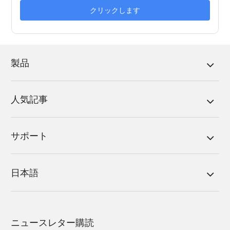
クリックします
製品
人気記事
サポート
日本語
ニュースレター購読