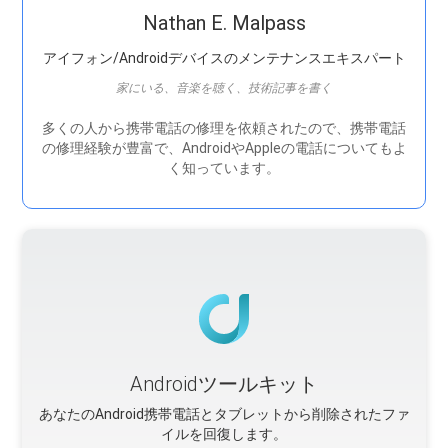
Nathan E. Malpass
アイフォン/Androidデバイスのメンテナンスエキスパート
家にいる、音楽を聴く、技術記事を書く
多くの人から携帯電話の修理を依頼されたので、携帯電話
の修理経験が豊富で、AndroidやAppleの電話についてもよ
く知っています。
Androidツールキット
あなたのAndroid携帯電話とタブレットから削除されたファ
イルを回復します。