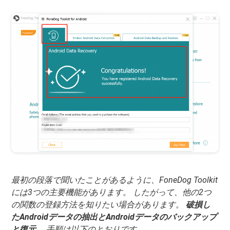
最初の段落で聞いたことがあるように、FoneDog Toolkit
には3つの主要機能があります。 したがって、他の2つ
の関数の登録方法を知りたい場合があります。
破損し
たAndroidデータの抽出とAndroidデータのバックアップ
と復元
。 手順は以下のとおりです。