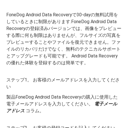
FoneDog Android Data Recoveryで30-dayの無料試用を
しているときに制限があります.FoneDog Android Data
Recoveryの登録済みバージョンでは、画像をプレビュー
する際に何も制限はありませんが、フルサイズの写真を
プレビューすることやファイルを復元できません。ファ
イルのリカバリだけでなく、無料のテクニカルサポート
とアップグレードも可能です。 Android Data Recovery
の優れた体験を登録するのは簡単です。
ステップ1。 お客様のメールアドレスを入力してくださ
い
製品FoneDog Android Data Recoveryの購入に使用した
電子メールアドレスを入力してください。
電子メール
アドレス
コラム。
ステップ2。 お客様の登録コードを記入してください