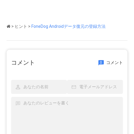
>
ヒント
>
FoneDog Androidデータ復元の登録方法
コメント
コメント
0