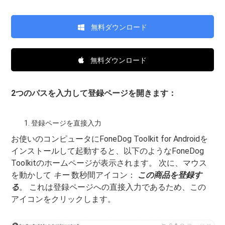
無料ダウンロード
無料ダウンロード
2つのパスを入力して登録ページを開きます：
登録ページを直接入力
お使いのコンピュータにFoneDog Toolkit for Androidを
インストールして起動すると、以下のようなFoneDog
Toolkitのホームページが表示されます。 次に、マウス
を動かして
キー
数秒間アイコン：
この商品を登録す
る
。 これは登録ページへの直接入力であるため、この
アイコンをクリックします。