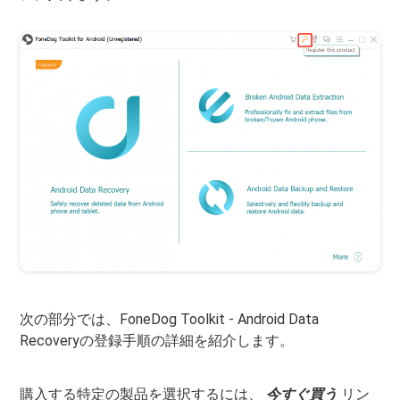
次の部分では、FoneDog Toolkit - Android Data
Recoveryの登録手順の詳細を紹介します。
購入する特定の製品を選択するには、
今すぐ買う
リン