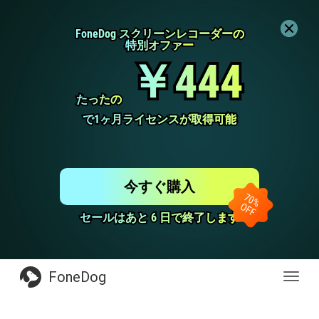
FoneDog スクリーンレコーダーの
FoneDog スクリーンレコーダーの
特別オファー
特別オファー
￥444
￥444
たったの
たったの
で1ヶ月ライセンスが取得可能
で1ヶ月ライセンスが取得可能
今すぐ購入
セールはあと 6 日で終了します
セールはあと 6 日で終了します
FoneDog
Toggl
navig