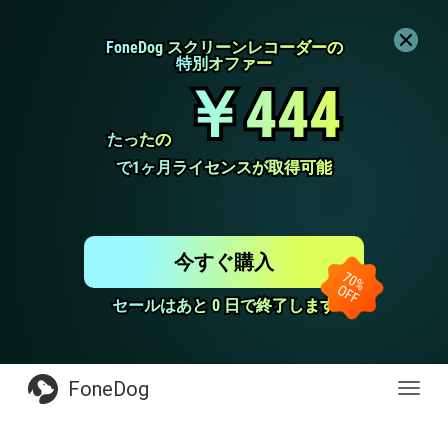
FoneDog スクリーンレコーダーの
FoneDog スクリーンレコーダーの
特別オファー
特別オファー
￥444
￥444
たったの
たったの
で1ヶ月ライセンスが取得可能
で1ヶ月ライセンスが取得可能
今すぐ購入
セールはあと 0 日で終了します
セールはあと 0 日で終了します
FoneDog
Toggl
navig