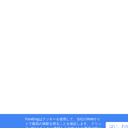
FoneDogはクッキーを使用して、当社のWebサイ
トで最高の体験を得ることを保証します。 クリッ
はい、わ