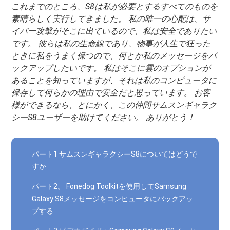
これまでのところ、S8は私が必要とするすべてのものを
素晴らしく実行してきました。 私の唯一の心配は、サ
イバー攻撃がそこに出ているので、私は安全でありたい
です。 彼らは私の生命線であり、物事が人生で狂った
ときに私をうまく保つので、何とか私のメッセージをバ
ックアップしたいです。 私はそこに雲のオプションが
あることを知っていますが、それは私のコンピュータに
保存して何らかの理由で安全だと思っています。 お客
様ができるなら、とにかく、この仲間サムスンギャラク
シーS8ユーザーを助けてください。 ありがとう！
パート1 サムスンギャラクシーS8についてはどうで
すか
パート2。 Fonedog Toolkitを使用してSamsung
Galaxy S8メッセージをコンピュータにバックアッ
プする